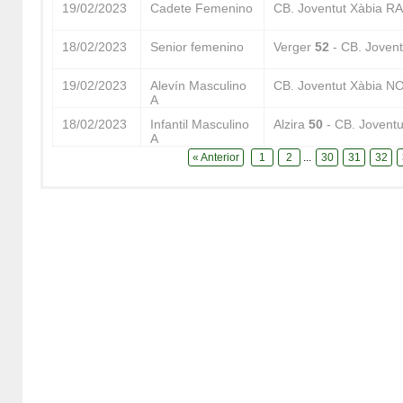
19/02/2023
Cadete Femenino
CB. Joventut Xàbia 
18/02/2023
Senior femenino
Verger
52
- CB. Jove
19/02/2023
Alevín Masculino
CB. Joventut Xàbia
A
18/02/2023
Infantil Masculino
Alzira
50
- CB. Joven
A
« Anterior
1
2
...
30
31
32