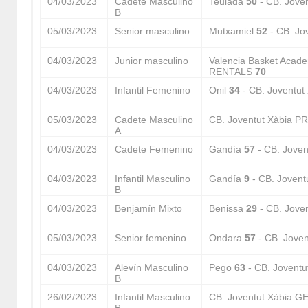
04/03/2023
Cadete Masculino
Teulada
50
- CB. Jov
B
05/03/2023
Senior masculino
Mutxamiel
52
- CB. Jo
04/03/2023
Junior masculino
Valencia Basket Aca
RENTALS
70
04/03/2023
Infantil Femenino
Onil
34
- CB. Joventu
05/03/2023
Cadete Masculino
CB. Joventut Xàbia 
A
04/03/2023
Cadete Femenino
Gandía
57
- CB. Jove
04/03/2023
Infantil Masculino
Gandía
9
- CB. Joven
B
04/03/2023
Benjamín Mixto
Benissa
29
- CB. Jov
05/03/2023
Senior femenino
Ondara
57
- CB. Jov
04/03/2023
Alevín Masculino
Pego
63
- CB. Joven
B
26/02/2023
Infantil Masculino
CB. Joventut Xàbia 