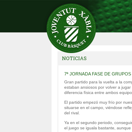
NOTICIAS
7ª JORNADA FASE DE GRUPOS
Gran partido para la vuelta a la co
estaban ansiosos por volver a jugar
diferencia física entre ambos equipo
El partido empezó muy frío por nues
situarse en el campo, viéndose refl
del rival.
Ya en el segundo periodo, consegui
el juego se iguala bastante, aunque