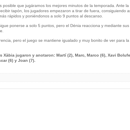
es posible que jugáramos los mejores minutos de la temporada. Ante la
recibir tapón, los jugadores empezaron a tirar de fuera, consiguiendo a
o más rápidos y poniéndonos a solo 9 puntos al descanso.
igue ponerse a solo 5 puntos, pero el Dénia reacciona y mediante sus
e.
erencia, pero el juego se mantiene igualado y muy bonito de ver para la
 Xàbia jugaron y anotaron: Martí (2), Marc, Marco (6), Xavi Bolufer
car (6) y Joan (7).