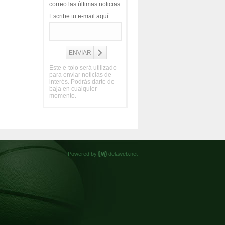
correo las últimas noticias.
Escribe tu e-mail aquí
Este e-tolo será utilizado
para enviar noticias de
interés. Podrás darte de
baja en cualquier
momento.
Powered by
delaweb.net