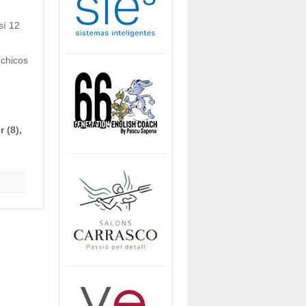
sí 12
 chicos
 (8),