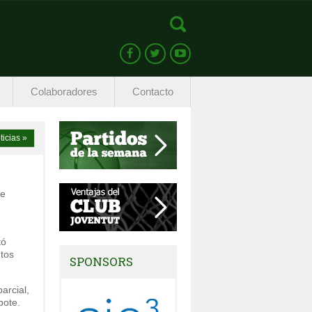
Colaboradores
Contacto
ticias »
ue
tó
tos
SPONSORS
arcial,
bote.