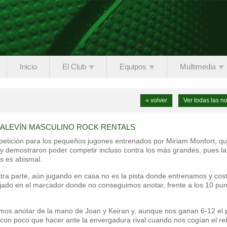
Inicio
El Club
Equipos
Multimedia
« volver
Ver todas las no
 ALEVÍN MASCULINO ROCK RENTALS
mpetición para los pequeños jugones entrenados por Miriam Monfort, q
 y demostraron poder competir incluso contra los más grandes, pues la
s es abismal.
tra parte, aún jugando en casa no es la pista donde entrenamos y cos
ejado en el marcador donde no conseguimos anotar, frente a los 10 pun
mos anotar de la mano de Joan y Keiran y, aunque nos ganan 6-12 el p
 con poco que hacer ante la envergadura rival cuando nos cogían el re