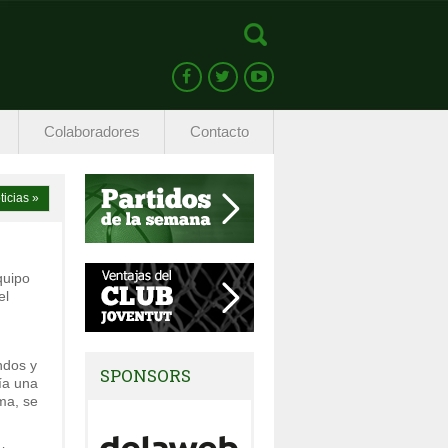
Colaboradores
Contacto
ticias »
quipo
el
ndos y
SPONSORS
ía una
ma, se