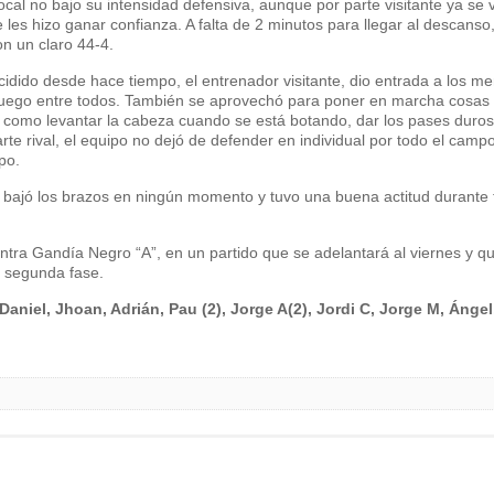
ocal no bajo su intensidad defensiva, aunque por parte visitante ya se 
les hizo ganar confianza. A falta de 2 minutos para llegar al descanso,
n un claro 44-4.
cidido desde hace tiempo, el entrenador visitante, dio entrada a los m
 juego entre todos. También se aprovechó para poner en marcha cosas
 como levantar la cabeza cuando se está botando, dar los pases duros
arte rival, el equipo no dejó de defender en individual por todo el camp
po.
o bajó los brazos en ningún momento y tuvo una buena actitud durante 
ontra Gandía Negro “A”, en un partido que se adelantará al viernes y q
a segunda fase.
aniel, Jhoan, Adrián, Pau (2), Jorge A(2), Jordi C, Jorge M, Ángel