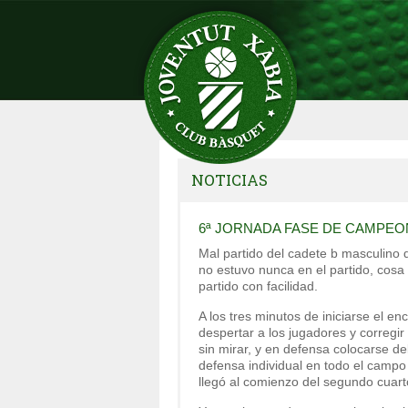
NOTICIAS
6ª JORNADA FASE DE CAMPE
Mal partido del cadete b masculino 
no estuvo nunca en el partido, cosa 
partido con facilidad.
A los tres minutos de iniciarse el e
despertar a los jugadores y corregi
sin mirar, y en defensa colocarse de
defensa individual en todo el campo
llegó al comienzo del segundo cuar