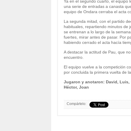
Ya en el segundo cuarto, el equipo l
una serie de entradas a canasta que 
equipo de Ondara cerraba el acta co
La segunda mitad, con el partido de
habituales, repartiendo minutos de
se entrenan a lo largo de la semana
fuertes, mirar antes de pasar. Por p
habiendo cerrado el acta hacía tiem
A destacar la actitud de Pau, que n
encuentro.
El equipo vuelve a la competición c
por concluida la primera vuelta de l
Jugaron y anotaron: David, Luis, D
Héctor, Joan
Compártelo: