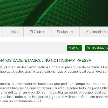
Inicio
El Club
Equipos
Multimedia
« volver
Ver todas las no
ONATOS CADETE MASCULINO NOTTINGHAM PRESSA
del club en su desplazamiento a Ondara el pasado fin de semana. El e
que aprovecho, gracias a su experiencia, el equipo local para llevarse 
ncuentro, el entrenador visitante tuvo que pedir un tiempo muerto para
r errores básicos de concentración. En ataque sobre todo los pases bla
lante del defensor y perder su marca. Por su parte, el equipo local pon
 que intimidaba a los inexpertos jugadores visitantes. Con este panora
to con un contundente 18-0.