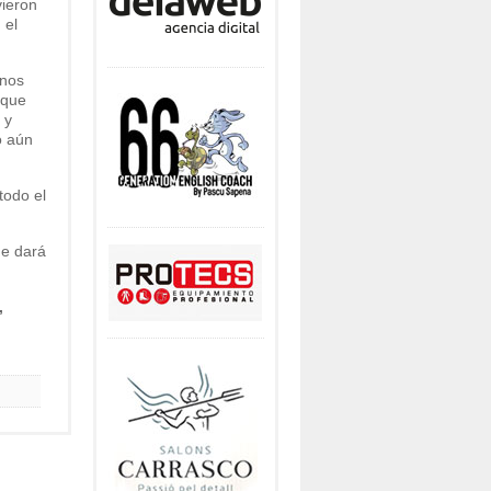
vieron
 el
enos
 que
 y
o aún
todo el
ue dará
,