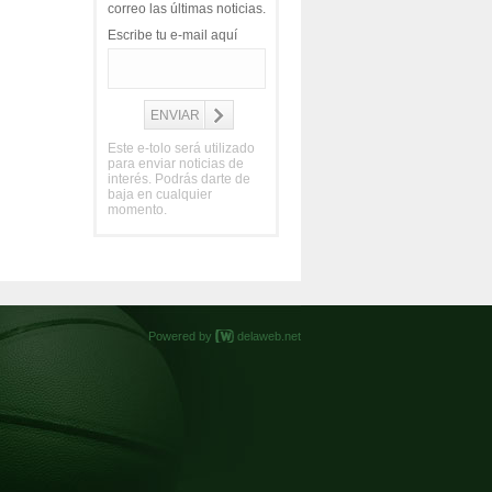
correo las últimas noticias.
Escribe tu e-mail aquí
Este e-tolo será utilizado
para enviar noticias de
interés. Podrás darte de
baja en cualquier
momento.
Powered by
delaweb.net