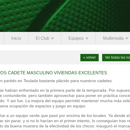
Inicio
El Club
Equipos
Multimedia
« volver
Ver todas las no
OS CADETE MASCULINO VIVIENDAS EXCELENTES
n partido en Teulada bastante plácido para nuestros cadetes.
 ya se habían enfrentado en la primera parte de la temporada. Por supues
e contundente, pero también aprovechar para poner en práctica conce
do. Y así fue. La mejora del equipo permitió mantener mucha más soli
buena ocupación de espacios y juego en equipo.
 fue a un equipo verde que pasó por encima de los locales. Ya desde el
ar sin parar, y si no lo hacían en el primer intento, lo conseguían tras r
rto da buena muestra de la efectividad de los chicos: inauguró el marc