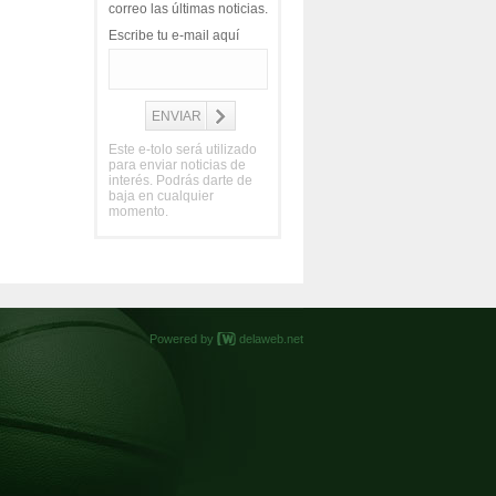
correo las últimas noticias.
Escribe tu e-mail aquí
Este e-tolo será utilizado
para enviar noticias de
interés. Podrás darte de
baja en cualquier
momento.
Powered by
delaweb.net