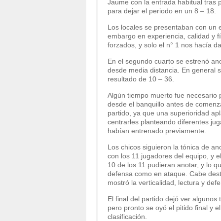
Jaume con la entrada habitual tras p
para dejar el periodo en un 8 – 18.
Los locales se presentaban con un e
embargo en experiencia, calidad y fí
forzados, y solo el n° 1 nos hacía 
En el segundo cuarto se estrenó ano
desde media distancia. En general 
resultado de 10 – 36.
Algún tiempo muerto fue necesario p
desde el banquillo antes de comenza
partido, ya que una superioridad apla
centrarles planteando diferentes ju
habían entrenado previamente.
Los chicos siguieron la tónica de a
con los 11 jugadores del equipo, y el
10 de los 11 pudieran anotar, y lo qu
defensa como en ataque. Cabe destac
mostró la verticalidad, lectura y de
El final del partido dejó ver algunos
pero pronto se oyó el pitido final y 
clasificación.