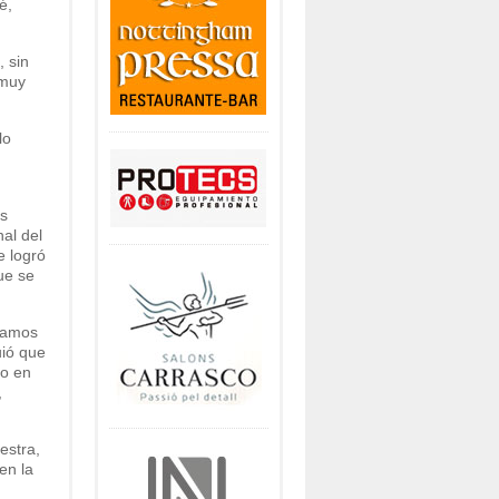
é,
 sin
 muy
lo
n
os
al del
e logró
ue se
ábamos
uió que
to en
,
estra,
en la