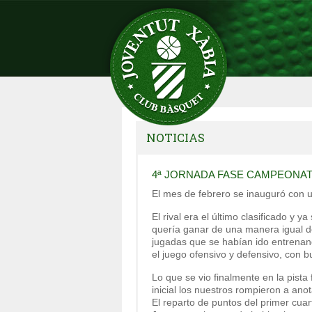
NOTICIAS
4ª JORNADA FASE CAMPEONAT
El mes de febrero se inauguró con u
El rival era el último clasificado y
quería ganar de una manera igual d
jugadas que se habían ido entrenan
el juego ofensivo y defensivo, con 
Lo que se vio finalmente en la pista
inicial los nuestros rompieron a anot
El reparto de puntos del primer cua