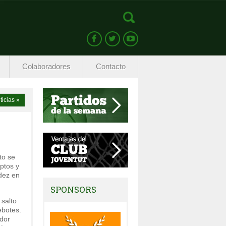
Colaboradores
Contacto
ticias »
to se
ptos y
dez en
SPONSORS
 salto
ebotes.
ador