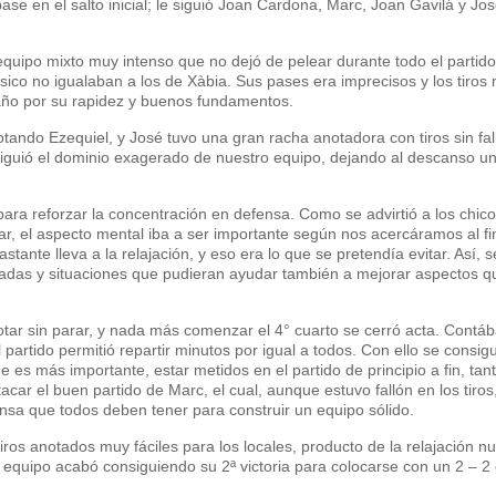
ase en el salto inicial; le siguió Joan Cardona, Marc, Joan Gavilá y Jos
quipo mixto muy intenso que no dejó de pelear durante todo el partido,
sico no igualaban a los de Xàbia. Sus pases era imprecisos y los tiros
daño por su rapidez y buenos fundamentos.
tando Ezequiel, y José tuvo una gran racha anotadora con tiros sin fal
siguió el dominio exagerado de nuestro equipo, dejando al descanso u
ara reforzar la concentración en defensa. Como se advirtió a los chic
r, el aspecto mental iba a ser importante según nos acercáramos al fin
stante lleva a la relajación, y eso era lo que se pretendía evitar. Así, s
gadas y situaciones que pudieran ayudar también a mejorar aspectos q
notar sin parar, y nada más comenzar el 4° cuarto se cerró acta. Cont
 partido permitió repartir minutos por igual a todos. Con ello se consig
e es más importante, estar metidos en el partido de principio a fin, tan
ar el buen partido de Marc, el cual, aunque estuvo fallón en los tiros
fensa que todos deben tener para construir un equipo sólido.
 tiros anotados muy fáciles para los locales, producto de la relajación nu
el equipo acabó consiguiendo su 2ª victoria para colocarse con un 2 – 2 