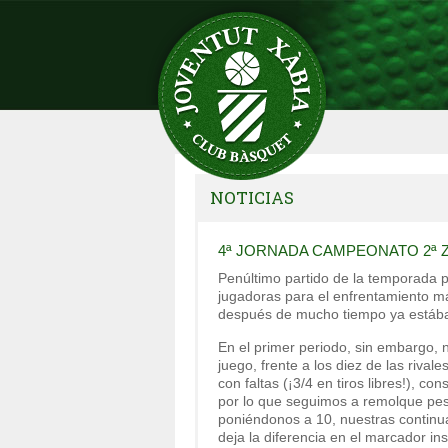
NOTICIAS
4ª JORNADA CAMPEONATO 2ª 
Penúltimo partido de la temporada p
jugadoras para el enfrentamiento má
después de mucho tiempo ya estába
En el primer periodo, sin embargo,
juego, frente a los diez de las riv
con faltas (¡3/4 en tiros libres!), c
por lo que seguimos a remolque pe
poniéndonos a 10, nuestras continua
deja la diferencia en el marcador in