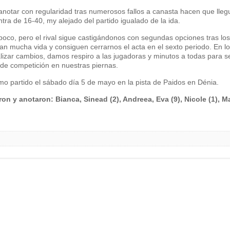
anotar con regularidad tras numerosos fallos a canasta hacen que lle
ra de 16-40, my alejado del partido igualado de la ida.
co, pero el rival sigue castigándonos con segundas opciones tras los
an mucha vida y consiguen cerrarnos el acta en el sexto periodo. En l
izar cambios, damos respiro a las jugadoras y minutos a todas para s
 competición en nuestras piernas.
imo partido el sábado día 5 de mayo en la pista de Paidos en Dénia.
on y anotaron: Bianca, Sinead (2), Andreea, Eva (9), Nicole (1), Ma