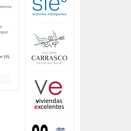
guemos
os
eguir
r (4),