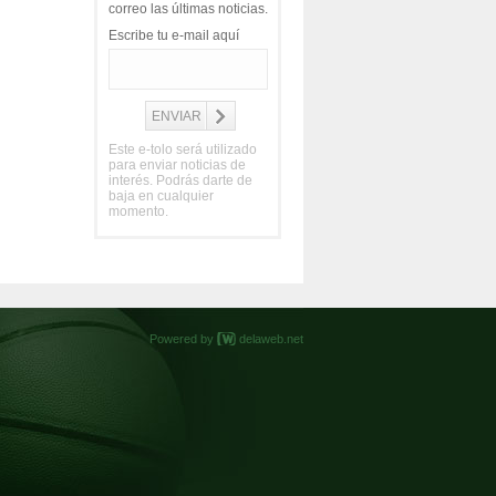
correo las últimas noticias.
Escribe tu e-mail aquí
Este e-tolo será utilizado
para enviar noticias de
interés. Podrás darte de
baja en cualquier
momento.
Powered by
delaweb.net