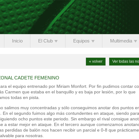
Inicio
El Club
Equipos
Multimedia
« volver
Ver todas las no
ZONAL CADETE FEMENINO
ara el equipo entrenado por Miriam Monfort. Por fin pudimos contar co
s Carmen que estaba en el banquillo y es baja por lesión, por lo que
mos todas en pista.
 no salimos muy concentradas y sólo conseguimos anotar dos puntos e
ales. En el segundo fuimos algo más contundentes en ataque, siendo par
onsiguiendo ocho puntos este periodo. Sin embargo el rival consigue ano
se a estar mejor en ataque. En el tercero aunque comenzamos anotan
s perdidas de balón nos hacen recibir un parcial e 0-8 que prácticame
salvable para nosotras.