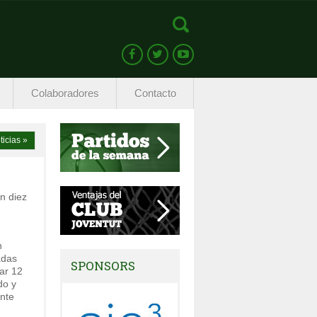
Colaboradores
Contacto
ticias »
n diez
n
adas
SPONSORS
tar 12
do y
nte