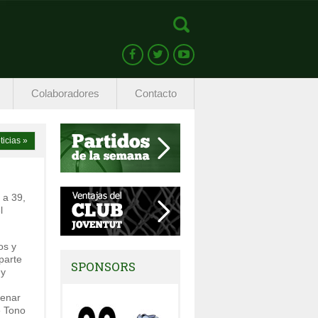
Colaboradores
Contacto
ticias »
 a 39,
l
os y
parte
SPONSORS
 y
renar
e Tono