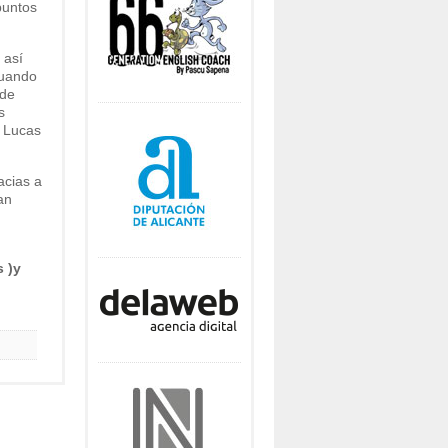
puntos
 así
cuando
 de
s
e Lucas
acias a
an
s )y