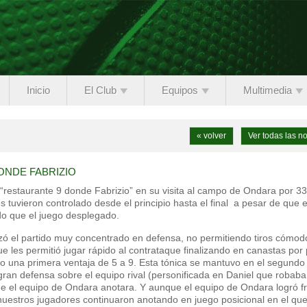
Inicio
El Club
Equipos
Multimedia
« volver
Ver todas las no
ONDE FABRIZIO
 “restaurante 9 donde Fabrizio” en su visita al campo de Ondara por 33
 tuvieron controlado desde el principio hasta el final a pesar de que e
do que el juego desplegado.
zó el partido muy concentrado en defensa, no permitiendo tiros cómod
ue les permitió jugar rápido al contrataque finalizando en canastas por 
to una primera ventaja de 5 a 9. Esta tónica se mantuvo en el segundo
gran defensa sobre el equipo rival (personificada en Daniel que robaba
ue el equipo de Ondara anotara. Y aunque el equipo de Ondara logró f
 nuestros jugadores continuaron anotando en juego posicional en el qu