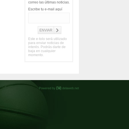
correo las últimas noticias.
Escribe tu e-mail aquí
Este e-tolo será utilizado
para enviar noticias de
interés. Podrás darte de
baja en cualquier
momento.
Powered by
delaweb.net