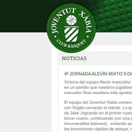
NOTICIAS
4ª JORNADA ALEVÍN MIXTO 9 D
Victoria del equipo Alevin masculino
en un partido que nuestros jugadores
marcador final resultara más ajusta
El equipo del Joventut Xabia comen
con Virgilio cerrando el rebote. Lo q
de Jake ,logrando en el primer cuar
tercer cuarto, continuando con una 
innumerables balones) , evitando q
las transiciones rápidas de ataque,