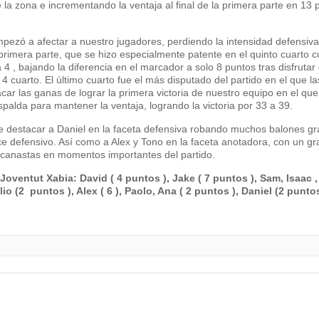
la zona e incrementando la ventaja al final de la primera parte en 13 
pezó a afectar a nuestro jugadores, perdiendo la intensidad defensiva
 primera parte, que se hizo especialmente patente en el quinto cuarto 
4 , bajando la diferencia en el marcador a solo 8 puntos tras disfrutar
 4 cuarto. El último cuarto fue el más disputado del partido en el que la
acar las ganas de lograr la primera victoria de nuestro equipo en el qu
 espalda para mantener la ventaja, logrando la victoria por 33 a 39.
e destacar a Daniel en la faceta defensiva robando muchos balones gr
ce defensivo. Así como a Alex y Tono en la faceta anotadora, con un gr
 canastas en momentos importantes del partido.
oventut Xabia: David ( 4 puntos ), Jake ( 7 puntos ), Sam, Isaac ,
lio (2 puntos ), Alex ( 6 ), Paolo, Ana ( 2 puntos ), Daniel (2 punto