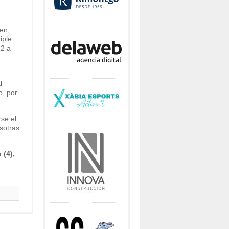
en,
iple
12 a
l
o, por
se el
sotras
 (4),