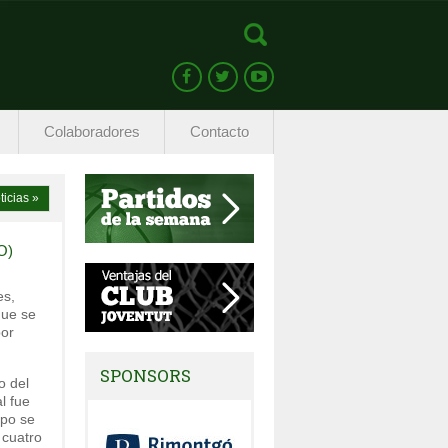
Colaboradores
Contacto
ticias »
O)
es,
que se
por
SPONSORS
o del
l fue
ipo se
 cuatro