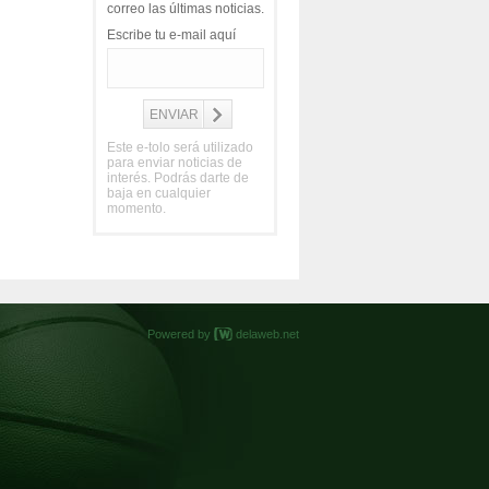
correo las últimas noticias.
Escribe tu e-mail aquí
Este e-tolo será utilizado
para enviar noticias de
interés. Podrás darte de
baja en cualquier
momento.
Powered by
delaweb.net