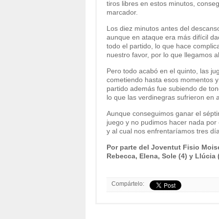
tiros libres en estos minutos, conse
marcador.
Los diez minutos antes del descans
aunque en ataque era más difícil da
todo el partido, lo que hace compli
nuestro favor, por lo que llegamos 
Pero todo acabó en el quinto, las 
cometiendo hasta esos momentos y el 
partido además fue subiendo de tono
lo que las verdinegras sufrieron en 
Aunque conseguimos ganar el séptimo
juego y no pudimos hacer nada por e
y al cual nos enfrentaríamos tres dí
Por parte del Joventut Fisio Moisé
Rebecca, Elena, Sole (4) y Llúcia 
Compártelo: