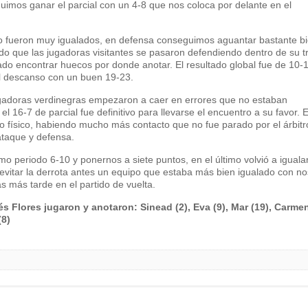
guimos ganar el parcial con un 4-8 que nos coloca por delante en el
o fueron muy igualados, en defensa conseguimos aguantar bastante bi
do que las jugadoras visitantes se pasaron defendiendo dentro de su tr
cado encontrar huecos por donde anotar. El resultado global fue de 10-
al descanso con un buen 19-23.
jugadoras verdinegras empezaron a caer en errores que no estaban
16-7 de parcial fue definitivo para llevarse el encuentro a su favor. E
 físico, habiendo mucho más contacto que no fue parado por el árbitr
ataque y defensa.
 periodo 6-10 y ponernos a siete puntos, en el último volvió a igualar
vitar la derrota antes un equipo que estaba más bien igualado con no
as más tarde en el partido de vuelta.
s Flores jugaron y anotaron: Sinead (2), Eva (9), Mar (19), Carmen
(8)