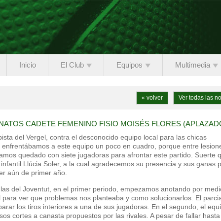
Inicio
El Club
Equipos
Multimedia
« volver
Ver todas las no
NATOS CADETE FEMENINO FISIO MOISÉS FLORES (APLAZAD
pista del Vergel, contra el desconocido equipo local para las chicas
 enfrentábamos a este equipo un poco en cuadro, porque entre lesion
mos quedado con siete jugadoras para afrontar este partido. Suerte 
 infantil Llúcia Soler, a la cual agradecemos su presencia y sus ganas 
ser aún de primer año.
 las del Joventut, en el primer periodo, empezamos anotando por medi
val para ver que problemas nos planteaba y como solucionarlos. El parcia
parar los tiros interiores a una de sus jugadoras. En el segundo, el equ
s cortes a canasta propuestos por las rivales. A pesar de fallar hasta