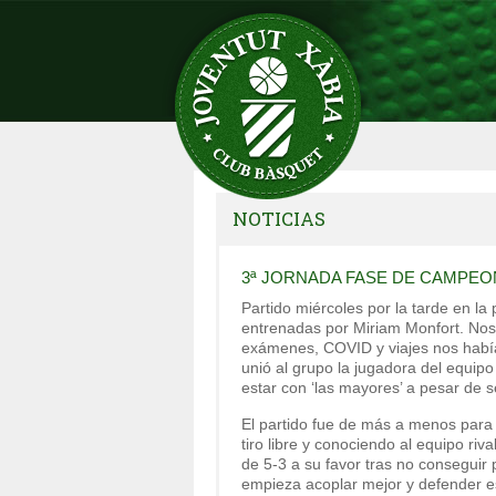
NOTICIAS
3ª JORNADA FASE DE CAMPEO
Partido miércoles por la tarde en la 
entrenadas por Miriam Monfort. Nos
exámenes, COVID y viajes nos había
unió al grupo la jugadora del equipo
estar con ‘las mayores’ a pesar de 
El partido fue de más a menos para
tiro libre y conociendo al equipo ri
de 5-3 a su favor tras no conseguir 
empieza acoplar mejor y defender eso