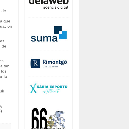
s de
n
ra que
tuación
les
s de
es
ba tan
 los
r la
uir
,
).