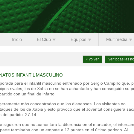
Inicio
El Club
Equipos
Multimedia
« volver
Ver todas las no
NATOS INFANTIL MASCULINO
orada para el infantil masculino entrenado por Sergio Campillo que, p
uipos rivales, los de Xàbia no se han achantado y han conseguido su p
partido con un final de infarto.
igeramente más concentrados que los dianenses. Los visitantes no
taques de los de Xàbia y esto provocó que el Joventut consiguiera sac
 del partido. 27-14.
consiguieron que no aumentara la diferencia en el marcador, el interca
 parte terminaba con un empate a 12 puntos en el último periodo. Al