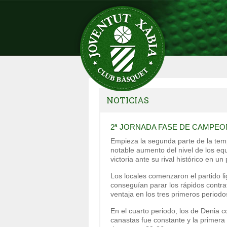
NOTICIAS
2ª JORNADA FASE DE CAMPEO
Empieza la segunda parte de la temp
notable aumento del nivel de los eq
victoria ante su rival histórico en un 
Los locales comenzaron el partido l
conseguían parar los rápidos contra
ventaja en los tres primeros periodos
En el cuarto periodo, los de Denia 
canastas fue constante y la primera