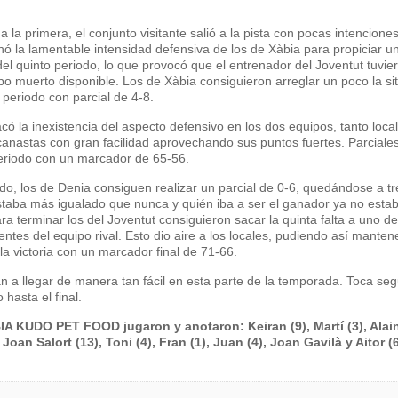
 la primera, el conjunto visitante salió a la pista con pocas intencione
hó la lamentable intensidad defensiva de los de Xàbia para propiciar u
 del quinto periodo, lo que provocó que el entrenador del Joventut tuvie
po muerto disponible. Los de Xàbia consiguieron arreglar un poco la si
periodo con parcial de 4-8.
có la inexistencia del aspecto defensivo en los dos equipos, tanto loca
anastas con gran facilidad aprovechando sus puntos fuertes. Parciale
periodo con un marcador de 65-56.
do, los de Denia consiguen realizar un parcial de 0-6, quedándose a tr
estaba más igualado que nunca y quién iba a ser el ganador ya no esta
ra terminar los del Joventut consiguieron sacar la quinta falta a uno de
es del equipo rival. Esto dio aire a los locales, pudiendo así mantene
la victoria con un marcador final de 71-66.
n a llegar de manera tan fácil en esta parte de la temporada. Toca seg
hasta el final.
A KUDO PET FOOD jugaron y anotaron: Keiran (9), Martí (3), Alain
Joan Salort (13), Toni (4), Fran (1), Juan (4), Joan Gavilà y Aitor (6