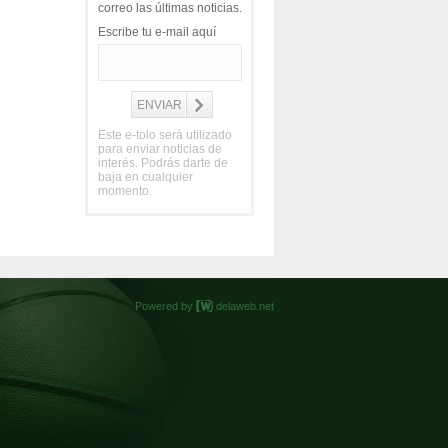
correo las últimas noticias.
Escribe tu e-mail aquí
Este e-tolo será utilizado
para enviar noticias de
interés. Podrás darte de
baja en cualquier
momento.
Powered by
delaweb.net