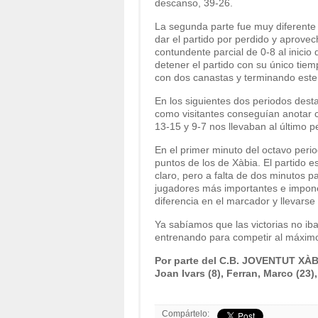
descanso, 39-26.
La segunda parte fue muy diferente a
dar el partido por perdido y aprovec
contundente parcial de 0-8 al inicio
detener el partido con su único tiem
con dos canastas y terminando este 
En los siguientes dos periodos desta
como visitantes conseguían anotar c
13-15 y 9-7 nos llevaban al último 
En el primer minuto del octavo perio
puntos de los de Xàbia. El partido 
claro, pero a falta de dos minutos pa
jugadores más importantes e imponent
diferencia en el marcador y llevarse 
Ya sabíamos que las victorias no iba
entrenando para competir al máximo 
Por parte del C.B. JOVENTUT XÀBI
Joan Ivars (8), Ferran, Marco (23), 
Compártelo: