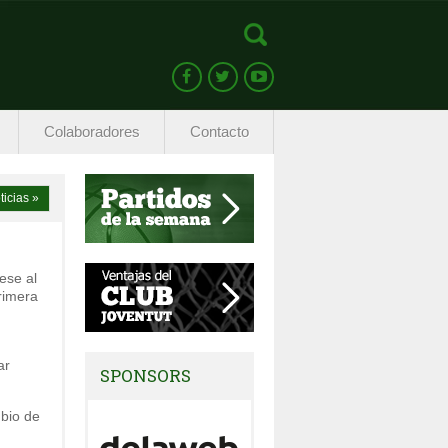
Colaboradores
Contacto
ticias »
ese al
rimera
ar
SPONSORS
mbio de