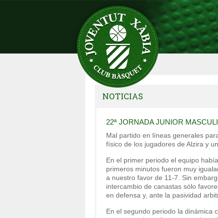
NOTICIAS
22ª JORNADA JUNIOR MASCUL
Mal partido en líneas generales par
físico de los jugadores de Alzira y 
En el primer periodo el equipo había
primeros minutos fueron muy igualad
a nuestro favor de 11-7. Sin embarg
intercambio de canastas sólo favorec
en defensa y, ante la pasividad arbi
En el segundo periodo la dinámica c