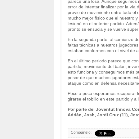
parece una losa. Aunque seguimos i
error de intentar finalizar por la ví
previo de movimiento entre todo el 
mucho mejor físico que el nuestro 
lesionó en el anterior partido. Ademá
pronto se ensucia y se vuelve súper
En la segunda parte, al comienzo d
faltas técnicas a nuestros jugadores
estaban conformes con el nivel de ar
En el último periodo parece que con
partido, movimiento del balón, inve
esto funciona y conseguimos más p
pesar de que muchos jugadores están
ataque como en defensa necesitamos
Poco a poco esperamos recuperar los 
girarse el tobillo en este partido y 
Por parte del Joventut Innova Con
Adrián, Josh, Jordi Cruz (11), Jorg
Compártelo: