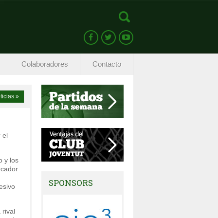
Colaboradores
Contacto
ticias »
 el
 y los
rcador
SPONSORS
esivo
rival