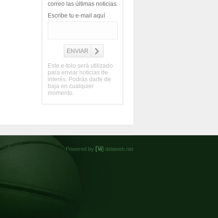
correo las últimas noticias.
Escribe tu e-mail aquí
Este e-tolo será utilizado
para enviar noticias de
interés. Podrás darte de
baja en cualquier
momento.
Powered by
delaweb.net