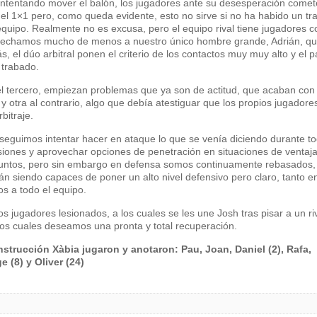
ntentando mover el balón, los jugadores ante su desesperación comet
a del 1×1 pero, como queda evidente, esto no sirve si no ha habido un tr
equipo. Realmente no es excusa, pero el equipo rival tiene jugadores c
y echamos mucho de menos a nuestro único hombre grande, Adrián, qu
s, el dúo arbitral ponen el criterio de los contactos muy muy alto y el p
 trabado.
el tercero, empiezan problemas que ya son de actitud, que acaban con
 y otra al contrario, algo que debía atestiguar que los propios jugadore
bitraje.
seguimos intentar hacer en ataque lo que se venía diciendo durante to
rsiones y aprovechar opciones de penetración en situaciones de ventaj
untos, pero sin embargo en defensa somos continuamente rebasados,
 siendo capaces de poner un alto nivel defensivo pero claro, tanto e
 a todo el equipo.
jugadores lesionados, a los cuales se les une Josh tras pisar a un riv
a los cuales deseamos una pronta y total recuperación.
strucción Xàbia jugaron y anotaron: Pau, Joan, Daniel (2), Rafa,
e (8) y Oliver (24)