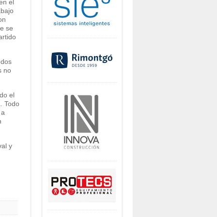
en el
abajo
on
e se
artido
 dos
s no
do el
a. Todo
 a
n
al y