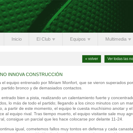
Inicio
El Club
Equipos
Multimedia
« volver
Ver todas las no
INO INNOVA CONSTRUCCIÓN
a el equipo entrenado por Miriam Monfort, que se vieron superados por
un partido bronco y de demasiados contactos.
 entrado bien a pista, realizando un calentamiento fuerte y concentrado
os, lo más de todo el partido; llegando a los cinco minutos con un ma
o, a partir de este momento, el equipo le cuesta muchísimo anotar y el
e al equipo rival. Tras tiempo muerto, el equipo visitante sale muy agr
tral, consigue un parcial que les hace colocarse por delante 11-24.
ontinua igual, cometemos fallos muy tontos en defensa y cada canasta 