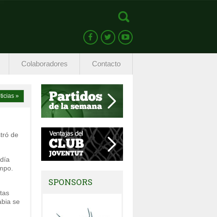
Colaboradores
Contacto
ticias »
tró de
día
mpo.
SPONSORS
tas
àbia se