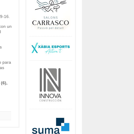
29-16.
 con un
l
s
o para
ras
(6),