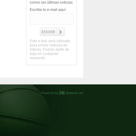
correo las últimas noticias.
Escribe tu e-mail aquí
Este e-tolo será utilizado
para enviar noticias de
interés. Podrás darte de
baja en cualquier
momento.
Powered by
delaweb.net