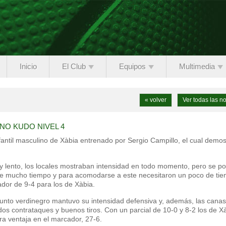
Inicio
El Club
Equipos
Multimedia
« volver
Ver todas las no
NO KUDO NIVEL 4
fantil masculino de Xàbia entrenado por Sergio Campillo, el cual demos
 lento, los locales mostraban intensidad en todo momento, pero se po
nte mucho tiempo y para acomodarse a este necesitaron un poco de tie
dor de 9-4 para los de Xàbia.
njunto verdinegro mantuvo su intensidad defensiva y, además, las canas
dos contrataques y buenos tiros. Con un parcial de 10-0 y 8-2 los de X
a ventaja en el marcador, 27-6.