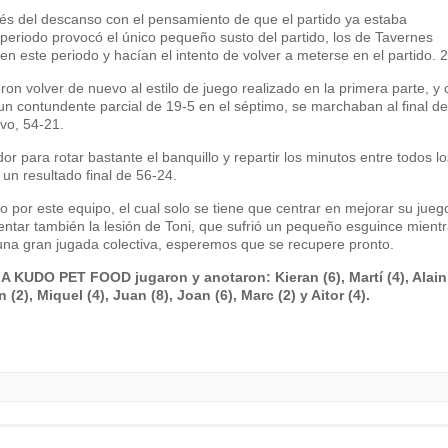
pués del descanso con el pensamiento de que el partido ya estaba
eriodo provocó el único pequeño susto del partido, los de Tavernes
en este periodo y hacían el intento de volver a meterse en el partido. 
on volver de nuevo al estilo de juego realizado en la primera parte, y
 un contundente parcial de 19-5 en el séptimo, se marchaban al final de
vo, 54-21.
dor para rotar bastante el banquillo y repartir los minutos entre todos lo
 un resultado final de 56-24.
o por este equipo, el cual solo se tiene que centrar en mejorar su jueg
ntar también la lesión de Toni, que sufrió un pequeño esguince mient
na gran jugada colectiva, esperemos que se recupere pronto.
 KUDO PET FOOD jugaron y anotaron: Kieran (6), Martí (4), Alain 
n (2), Miquel (4), Juan (8), Joan (6), Marc (2) y Aitor (4).