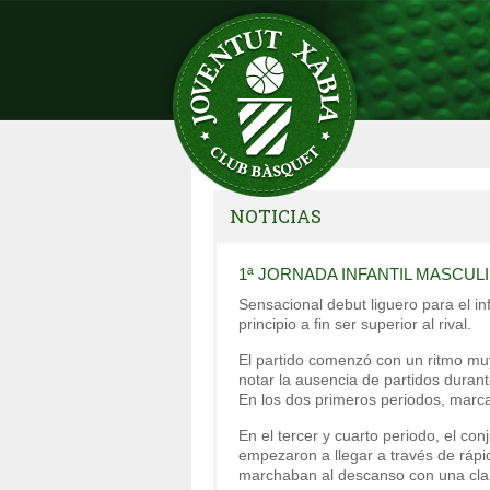
NOTICIAS
1ª JORNADA INFANTIL MASCULI
Sensacional debut liguero para el in
principio a fin ser superior al rival.
El partido comenzó con un ritmo muy
notar la ausencia de partidos dura
En los dos primeros periodos, marca
En el tercer y cuarto periodo, el co
empezaron a llegar a través de rápi
marchaban al descanso con una clar