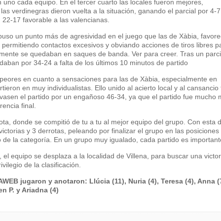
n uno cada equipo. En el tercer cuarto las locales fueron mejores,
las verdinegras dieron vuelta a la situación, ganando el parcial por 4-7
22-17 favorable a las valencianas.
mpuso un punto más de agresividad en el juego que las de Xàbia, favore
l, permitiendo contactos excesivos y obviando acciones de tiros libres p
ente se quedaban en saques de banda. Ver para creer. Tras un parci
aban por 34-24 a falta de los últimos 10 minutos de partido
 peores en cuanto a sensaciones para las de Xàbia, especialmente en
ieron en muy individualistas. Ello unido al acierto local y al cansancio f
levasen el partido por un engañoso 46-34, ya que el partido fue mucho
encia final.
ta, donde se compitió de tu a tu al mejor equipo del grupo. Con esta 
ictorias y 3 derrotas, peleando por finalizar el grupo en las posiciones
ulo de la categoría. En un grupo muy igualado, cada partido es important
 el equipo se desplaza a la localidad de Villena, para buscar una victo
vilegio de la clasificación.
WEB jugaron y anotaron: Llúcia (11), Nuria (4), Teresa (4), Anna (7
 P. y Ariadna (4)