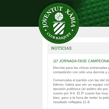
NOTICIAS
11ª JORNADA FASE CAMPEONA
Derrota para las chicas entrenadas p
competición con sólo una derrota y 
Comenzaba el partido con las del Jo
líderes, había que ser un equipo uni
decisión polémica (el arbitro dio por
cuarto por 9-6. El 2º cuarto fue mu
bien, pero a la hora de meter la pel
resultado reflejaba 11-8.