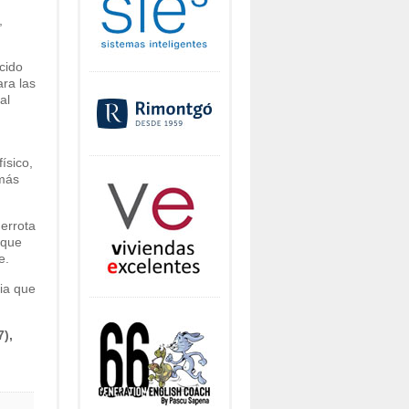
,
cido
ara las
al
ísico,
 más
derrota
 que
e.
ria que
),