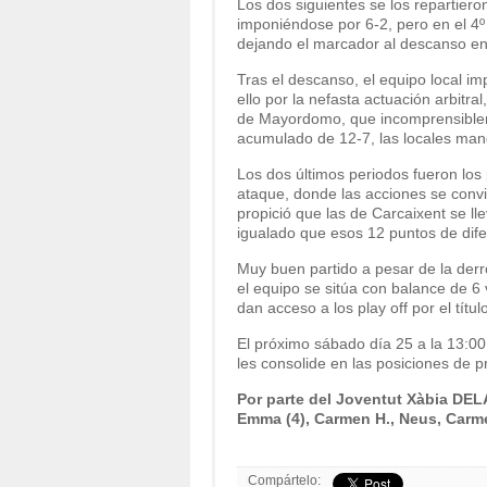
Los dos siguientes se los repartiero
imponiéndose por 6-2, pero en el 4º 
dejando el marcador al descanso en 
Tras el descanso, el equipo local i
ello por la nefasta actuación arbitra
de Mayordomo, que incomprensiblem
acumulado de 12-7, las locales mand
Los dos últimos periodos fueron los
ataque, donde las acciones se convirt
propició que las de Carcaixent se l
igualado que esos 12 puntos de difer
Muy buen partido a pesar de la derro
el equipo se sitúa con balance de 6 v
dan acceso a los play off por el tít
El próximo sábado día 25 a la 13:00,
les consolide en las posiciones de pri
Por parte del Joventut Xàbia DELA
Emma (4), Carmen H., Neus, Carmen
Compártelo: