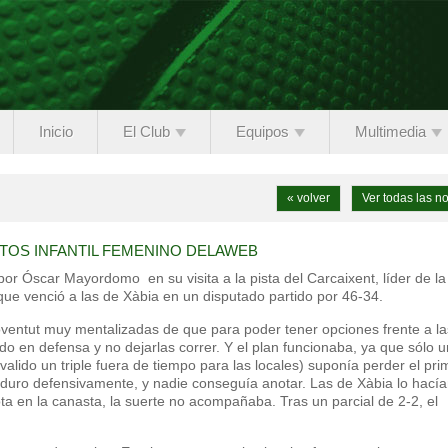
Inicio
El Club
Equipos
Multimedia
« volver
Ver todas las no
TOS INFANTIL FEMENINO DELAWEB
or Óscar Mayordomo en su visita a la pista del Carcaixent, líder de la
que venció a las de Xàbia en un disputado partido por 46-34.
ventut muy mentalizadas de que para poder tener opciones frente a la
do en defensa y no dejarlas correr. Y el plan funcionaba, ya que sólo 
 valido un triple fuera de tiempo para las locales) suponía perder el pri
y duro defensivamente, y nadie conseguía anotar. Las de Xàbia lo hacía
ota en la canasta, la suerte no acompañaba. Tras un parcial de 2-2, el