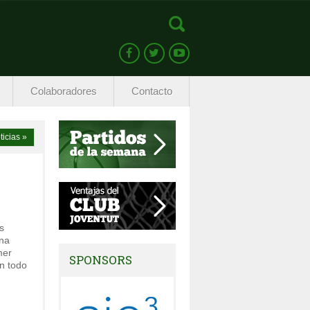
Colaboradores
Contacto
ticias »
s
una
mer
SPONSORS
n todo