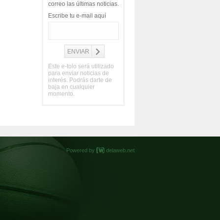
correo las últimas noticias.
Escribe tu e-mail aquí
Este e-tolo será utilizado
para enviar noticias de
interés. Podrás darte de
baja en cualquier
momento.
Powered by
delaweb.net