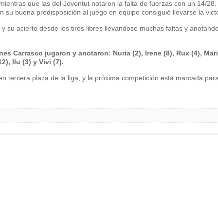
mientras que las del Joventut notaron la falta de fuerzas con un 14/28. A
n su buena predisposición al juego en equipo consiguió llevarse la victo
y su acierto desde los tiros libres llevandose muchas faltas y anotand
es Carrasco jugaron y anotaron: Nuria (2), Irene (8), Rux (4), Mar
, Ilu (3) y Vivi (7).
n tercera plaza de la liga, y la próxima competición está marcada para 