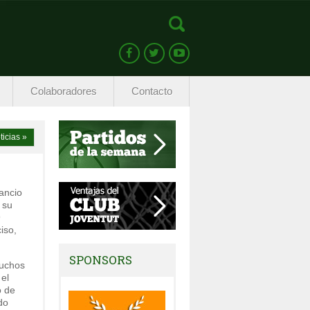
Colaboradores
Contacto
ticias »
ancio
 su
9
iso,
SPONSORS
muchos
el
o de
do