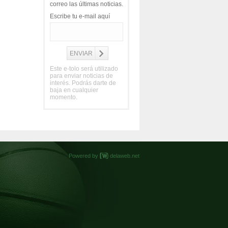
correo las últimas noticias.
Escribe tu e-mail aquí
Este e-tolo será utilizado
para enviar noticias de
interés. Podrás darte de
baja en cualquier
momento.
Powered by
delaweb.net