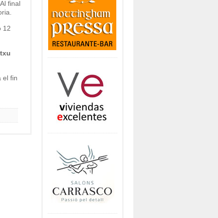
l final
ria.
o 12
itxu
el fin