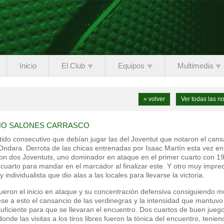
Inicio
El Club
Equipos
Multimedia
« volver
Ver todas las no
INO SALONES CARRASCO
tido consecutivo que debían jugar las del Joventut que notaron el cans
 Ondara. Derrota de las chicas entrenadas por Isaac Martín esta vez en
on dos Joventuts, uno dominador en ataque en el primer cuarto con 1
cuarto para mandar en el marcador al finalizar este. Y otro muy imprec
dividualista que dio alas a las locales para llevarse la victoria.
ueron el inicio en ataque y su concentración defensiva consiguiendo 
ese a esto el cansancio de las verdinegras y la intensidad que mantuvo 
suficiente para que se llevaran el encuentro. Dos cuartos de buen jueg
de las visitas a los tiros libres fueron la tónica del encuentro, tenien