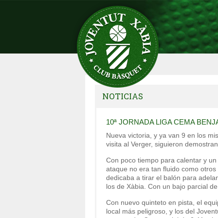
NOTICIAS
10ª JORNADA LIGA CEMA BENJ
Nueva victoria, y ya van 9 en los 
visita al Verger, siguieron demostra
Con poco tiempo para calentar y un p
ataque no era tan fluido como otros d
dedicaba a tirar el balón para adel
los de Xàbia. Con un bajo parcial de 
Con nuevo quinteto en pista, el equ
local más peligroso, y los del Jove