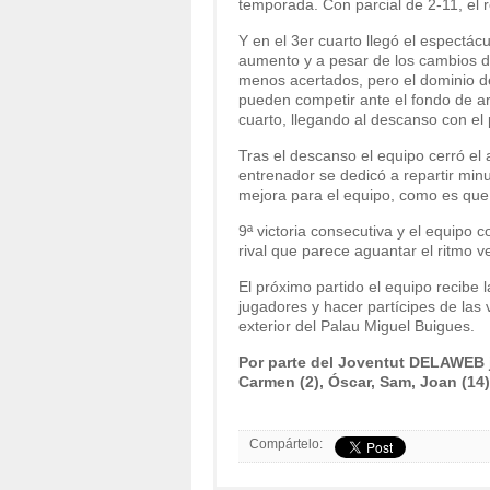
temporada. Con parcial de 2-11, el
Y en el 3er cuarto llegó el espectácu
aumento y a pesar de los cambios d
menos acertados, pero el dominio del
pueden competir ante el fondo de ar
cuarto, llegando al descanso con el 
Tras el descanso el equipo cerró el 
entrenador se dedicó a repartir minu
mejora para el equipo, como es que 
9ª victoria consecutiva y el equipo c
rival que parece aguantar el ritmo v
El próximo partido el equipo recibe 
jugadores y hacer partícipes de las v
exterior del Palau Miguel Buigues.
Por parte del Joventut DELAWEB ju
Carmen (2), Óscar, Sam, Joan (14)
Compártelo: