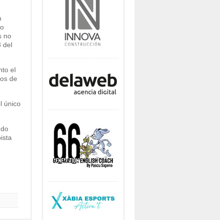
n
 o
s no
 del
to el
tos de
l único
ndo
ista