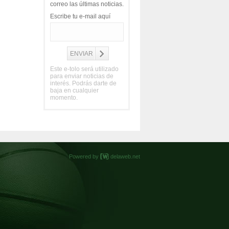
correo las últimas noticias.
Escribe tu e-mail aquí
Este e-tolo será utilizado
para enviar noticias de
interés. Podrás darte de
baja en cualquier
momento.
Powered by
delaweb.net