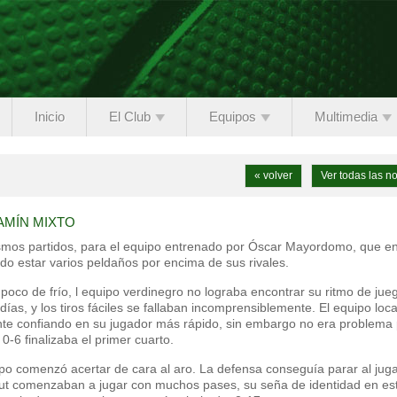
Inicio
El Club
Equipos
Multimedia
« volver
Ver todas las no
AMÍN MIXTO
mismos partidos, para el equipo entrenado por Óscar Mayordomo, que e
ndo estar varios peldaños por encima de sus rivales.
oco de frío, l equipo verdinegro no lograba encontrar su ritmo de jueg
ías, y los tiros fáciles se fallaban incomprensiblemente. El equipo loca
ante confiando en su jugador más rápido, sin embargo no era problema
0-6 finalizaba el primer cuarto.
ipo comenzó acertar de cara al aro. La defensa conseguía parar al jug
ntut comenzaban a jugar con muchos pases, su seña de identidad en es