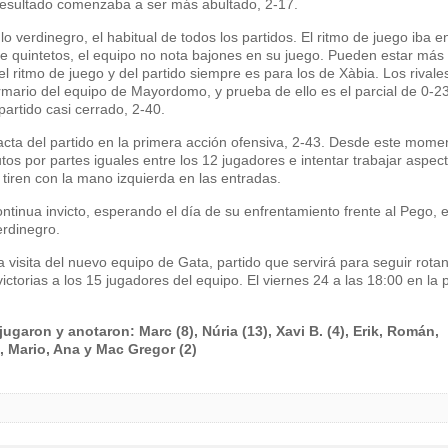
 resultado comenzaba a ser más abultado, 2-17.
lo verdinegro, el habitual de todos los partidos. El ritmo de juego iba e
e quintetos, el equipo no nota bajones en su juego. Pueden estar más
 ritmo de juego y del partido siempre es para los de Xàbia. Los rivale
mario del equipo de Mayordomo, y prueba de ello es el parcial de 0-23
partido casi cerrado, 2-40.
acta del partido en la primera acción ofensiva, 2-43. Desde este momen
tos por partes iguales entre los 12 jugadores e intentar trabajar aspec
tiren con la mano izquierda en las entradas.
ontinua invicto, esperando el día de su enfrentamiento frente al Pego, e
erdinegro.
la visita del nuevo equipo de Gata, partido que servirá para seguir rota
ictorias a los 15 jugadores del equipo. El viernes 24 a las 18:00 en la p
garon y anotaron: Marc (8), Núria (13), Xavi B. (4), Erik, Román,
, Mario, Ana y Mac Gregor (2)