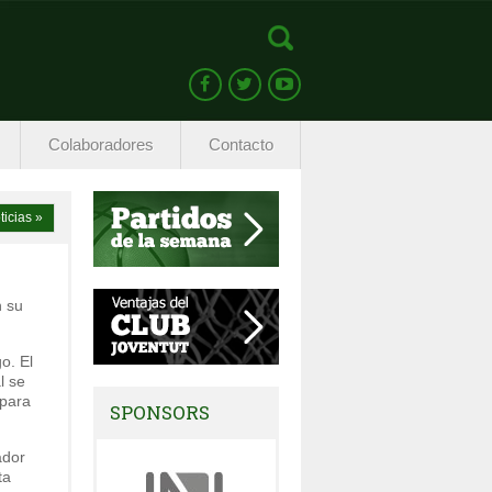
Colaboradores
Contacto
ticias »
n su
o. El
l se
 para
SPONSORS
ador
ta