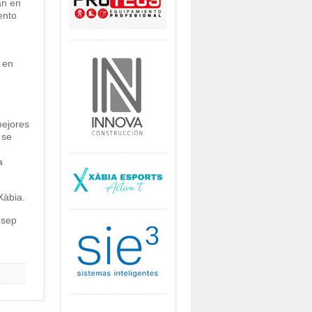
an en
ento
 en
mejores
 se
a
Xàbia.
osep