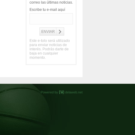
correo las últimas noticias.
Escribe tu e-mail aquí
Este e-tolo será utilizado
para enviar noticias de
interés. Podrás darte de
baja en cualquier
momento.
Powered by
delaweb.net