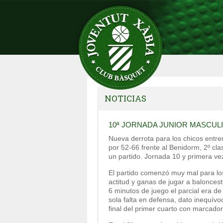
NOTICIAS
10ª JORNADA JUNIOR MASCUL
Nueva derrota para los chicos entr
por 52-66 frente al Benidorm, 2º clas
un partido. Jornada 10 y primera ve
El partido comenzó muy mal para los
actitud y ganas de jugar a baloncest
6 minutos de juego el parcial era de
sola falta en defensa, dato inequívo
final del primer cuarto con marcado