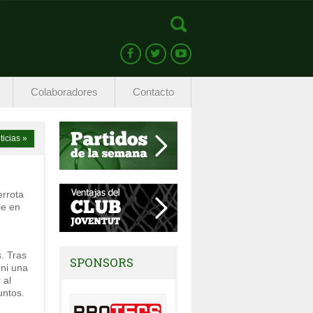
Colaboradores
Contacto
ticias »
rrota
le en
. Tras
SPONSORS
 ni una
 al
untos.