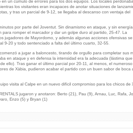
tió en un cúmulo de errores para los dos equipos. Los locales perdonab
entras los visitantes eran incapaces de anotar situaciones de lanzami
otas, y tras un parcial de 9-12, se llegaba al descanso con ventaja del
inutos por parte del Joventut. Sin dinamismo en ataque, y sin energía
n para romper el marcador y dar un golpe duro al partido, 25-47. La
 los jugadores de Mayordomo, y además algunas acciones ofensivas se
l 9-20 y todo sentenciado a falta del último cuarto, 32-55.
l comenzó a jugar a baloncesto, tirando de orgullo para completar sus 
taba en ataque y en defensa la intensidad era la adecuada (lástima que
e ello). Tras ganar el último parcial por 20-11, al menos, el numeroso
adores de Xàbia, pudieron acabar el partido con un buen sabor de boca 
uipo visita al Calpe en un nuevo difícil compromiso para los chicos de 
RENTALS jugaron y anotaron: Berto (21), Pau (9), Arnau, Luc, Rafa, J
lvaro, Enzo (5) y Bryan (1)