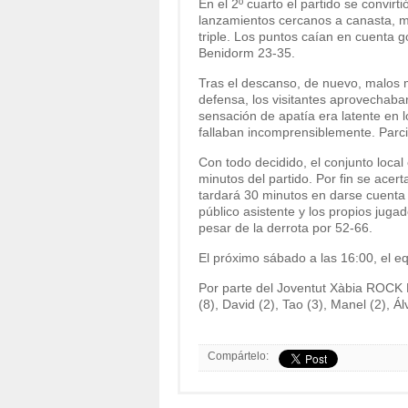
En el 2º cuarto el partido se convir
lanzamientos cercanos a canasta, mi
triple. Los puntos caían en cuenta g
Benidorm 23-35.
Tras el descanso, de nuevo, malos m
defensa, los visitantes aprovechaba
sensación de apatía era latente en
fallaban incomprensiblemente. Parcia
Con todo decidido, el conjunto loca
minutos del partido. Por fin se acer
tardará 30 minutos en darse cuenta d
público asistente y los propios jug
pesar de la derrota por 52-66.
El próximo sábado a las 16:00, el eq
Por parte del Joventut Xàbia ROCK 
(8), David (2), Tao (3), Manel (2), Á
Compártelo: