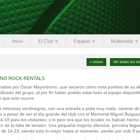
Inicio
El Club
Equipos
Multimedia
« volver
Ver todas las no
INO ROCK RENTALS
enados por Óscar Mayordomo, que sacaron cómo nota positiva de su de
ificado del grupo, el por fin haber podido estar todo el equipo disponib
z que esto ocurre.
 intereses verdinegros, con una entrada a pista muy mala, carente de
o a pesar de ser el día grande del club con el Memorial Miguel Buigues
 4-18 para los visitantes, y lo peor era que los locales no habían hecho
co de la falta de tensión. Una pequeña mejoría ofensiva, permitía llegar
r de 14-23, siendo esto lo mejor hasta el momento, perder por solo 9 p