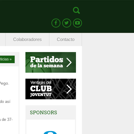
Colaboradores
Contacto
ticias »
Pego.
ndo así
SPONSORS
a de 37-