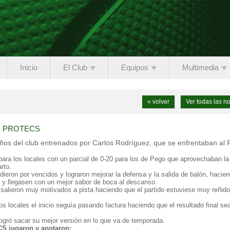
Inicio
El Club
Equipos
Multimedia
« volver
Ver todas las no
O PROTECS
ños del club entrenados por Carlos Rodríguez, que se enfrentaban al 
ra los locales con un parcial de 0-20 para los de Pego que aprovechaban la
rto.
 dieron por vencidos y lograron mejorar la defensa y la salida de balón, hacie
 y llegasen con un mejor sabor de boca al descanso.
alieron muy motivados a pista haciendo que el partido estuviese muy reñido
os locales el inicio seguía pasando factura haciendo que el resultado final se
logró sacar su mejor versión en lo que va de temporada.
CS jugaron y anotaron: