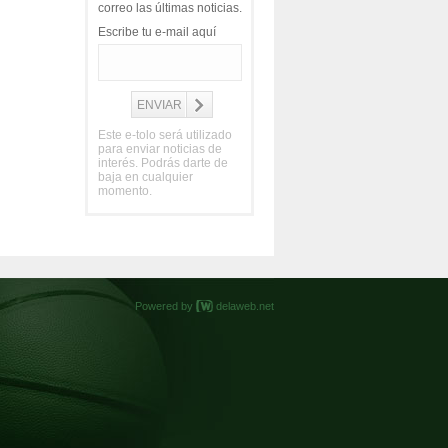
correo las últimas noticias.
Escribe tu e-mail aquí
Este e-tolo será utilizado
para enviar noticias de
interés. Podrás darte de
baja en cualquier
momento.
Powered by
delaweb.net